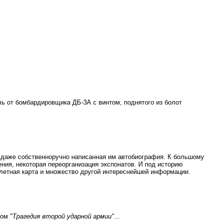
ь от бомбардировщика ДБ-3А с винтом, поднятого из болот
и даже собственноручно написанная им автобиография. К большому
ения, некоторая переорганизация экспонатов. И под историю
летная карта и множество другой интереснейшей информации.
бом
"Трагедия второй ударной армии"
...