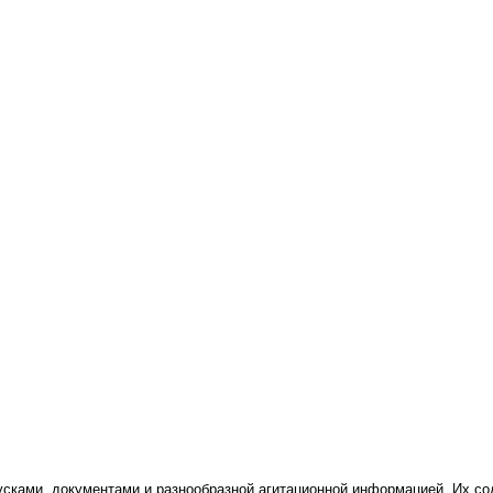
сками, документами и разнообразной агитационной информацией. Их сод