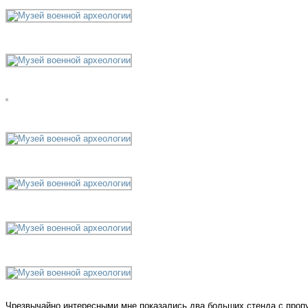
Чрезвычайно интересными мне показались два больших стенда с пропу