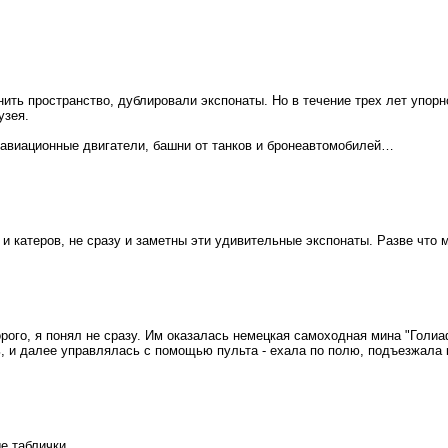
нить пространство, дублировали экспонаты. Но в течение трех лет упо
узея.
 авиационные двигатели, башни от танков и бронеавтомобилей…
и катеров, не сразу и заметны эти удивительные экспонаты. Разве что 
рого, я понял не сразу. Им оказалась немецкая самоходная мина "Голи
, и далее управлялась с помощью пульта - ехала по полю, подъезжала к
е таблички.