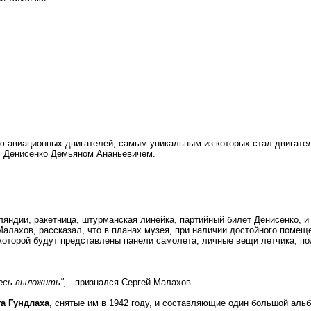
ю авиационных двигателей, самым уникальным из которых стал двигател
м, Денисенко Демьяном Ананьевичем.
яндии, ракетница, штурманская линейка, партийный билет Денисенко, 
 Малахов, рассказал, что в планах музея, при наличии достойного помещ
оторой будут представлены панели самолета, личные вещи летчика, по
есь выложить",
- признался Сергей Малахов.
га Гундлаха
, снятые им в 1942 году, и составляющие один большой аль