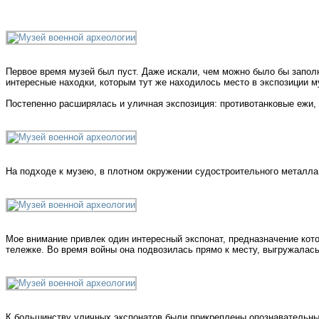
Первое время музей был пуст. Даже искали, чем можно было бы запол
интересные находки, которым тут же находилось место в экспозиции м
Постепенно расширялась и уличная экспозиция: противотанковые ежи,
На подходе к музею, в плотном окружении судостроительного металла 
Мое внимание привлек один интересный экспонат, предназначение кото
тележке. Во время войны она подвозилась прямо к месту, выгружалась
К большинству уличных экспонатов были прикреплены опознавательны